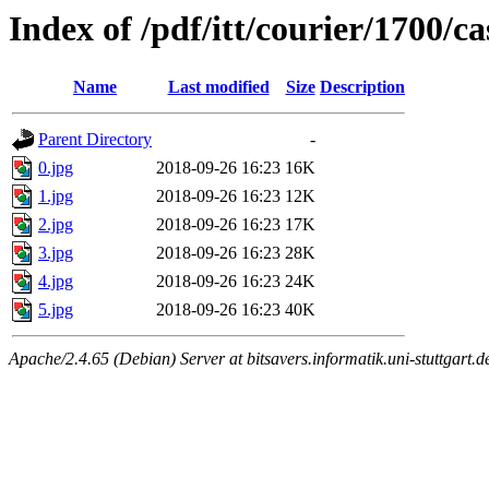
Index of /pdf/itt/courier/1700/ca
Name
Last modified
Size
Description
Parent Directory
-
0.jpg
2018-09-26 16:23
16K
1.jpg
2018-09-26 16:23
12K
2.jpg
2018-09-26 16:23
17K
3.jpg
2018-09-26 16:23
28K
4.jpg
2018-09-26 16:23
24K
5.jpg
2018-09-26 16:23
40K
Apache/2.4.65 (Debian) Server at bitsavers.informatik.uni-stuttgart.d