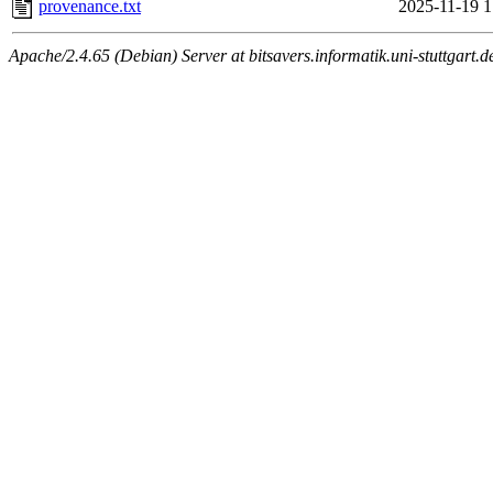
provenance.txt
2025-11-19 1
Apache/2.4.65 (Debian) Server at bitsavers.informatik.uni-stuttgart.d