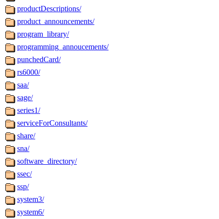
productDescriptions/
product_announcements/
program_library/
programming_annoucements/
punchedCard/
rs6000/
saa/
sage/
series1/
serviceForConsultants/
share/
sna/
software_directory/
ssec/
ssp/
system3/
system6/