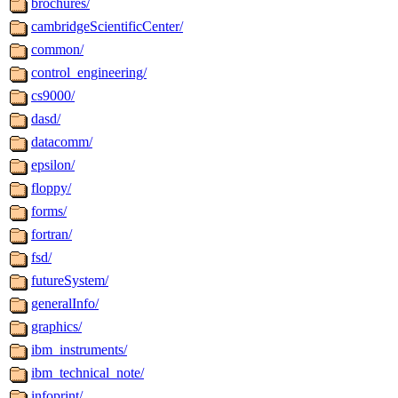
brochures/
cambridgeScientificCenter/
common/
control_engineering/
cs9000/
dasd/
datacomm/
epsilon/
floppy/
forms/
fortran/
fsd/
futureSystem/
generalInfo/
graphics/
ibm_instruments/
ibm_technical_note/
infoprint/