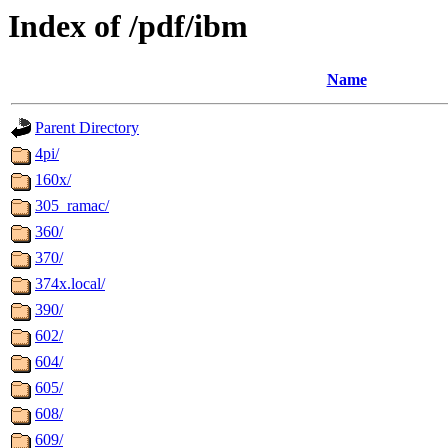
Index of /pdf/ibm
Name
Parent Directory
4pi/
160x/
305_ramac/
360/
370/
374x.local/
390/
602/
604/
605/
608/
609/