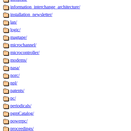
information_interchange_architecture/
installation_newsletter/
lan/
logic/
magtape/
microchannel/
microcontroller/
modems/
nasa/
norc/
npl/
patents/
pc/
periodicals/
pgmCatalog/
powerpc/
proceedings/