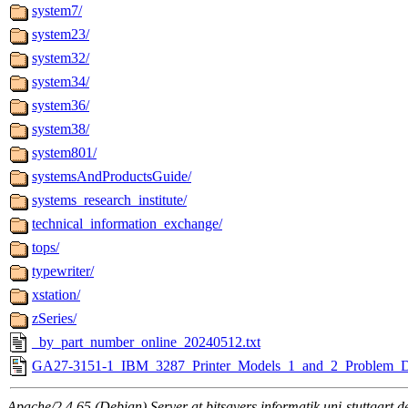
system7/
system23/
system32/
system34/
system36/
system38/
system801/
systemsAndProductsGuide/
systems_research_institute/
technical_information_exchange/
tops/
typewriter/
xstation/
zSeries/
_by_part_number_online_20240512.txt
GA27-3151-1_IBM_3287_Printer_Models_1_and_2_Problem_De
Apache/2.4.65 (Debian) Server at bitsavers.informatik.uni-stuttgart.d