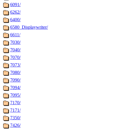
6091/
6262/
6400/
6580_Displaywriter/
6611/
7030/
7040/
7070/
7073/
7080/
7090/
7094/
7095/
7170/
7171/
7350/
7426/