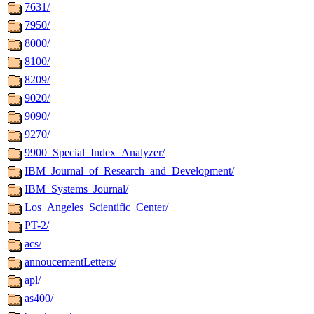
7631/
7950/
8000/
8100/
8209/
9020/
9090/
9270/
9900_Special_Index_Analyzer/
IBM_Journal_of_Research_and_Development/
IBM_Systems_Journal/
Los_Angeles_Scientific_Center/
PT-2/
acs/
annoucementLetters/
apl/
as400/