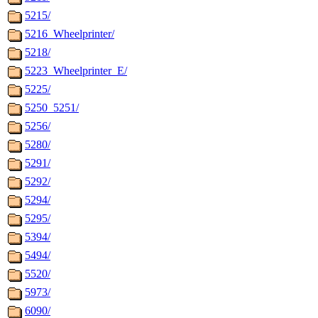
5215/
5216_Wheelprinter/
5218/
5223_Wheelprinter_E/
5225/
5250_5251/
5256/
5280/
5291/
5292/
5294/
5295/
5394/
5494/
5520/
5973/
6090/