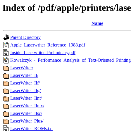
Index of /pdf/apple/printers/las
Name
Parent Directory
Apple_Laserwriter_Reference_1988.pdf
Inside_Laserwriter_Preliminary.pdf
Kowalczyk_-_Performance_Analysis_of_Text-Oriented_Printing
LaserWriter/
LaserWriter_II/
LaserWriter_IIf/
LaserWriter_IIg/
LaserWriter_IInt/
LaserWriter_IIntx/
LaserWriter_IIsc/
LaserWriter_Plus/
LaserWriter_ROMs.txt